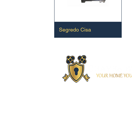
Segredo Cisa
Priorizamos a segurança do se
estaremos disponíveis 24 hor
a sua segurança.