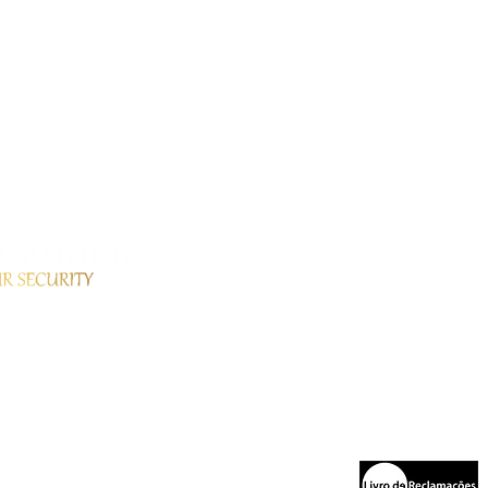
Contact
Menu
Home
(+351) 93
Serviços
u lar, no qual
chavesema
Produtos
as para garantir
Lisboa - B
Siga-nos n