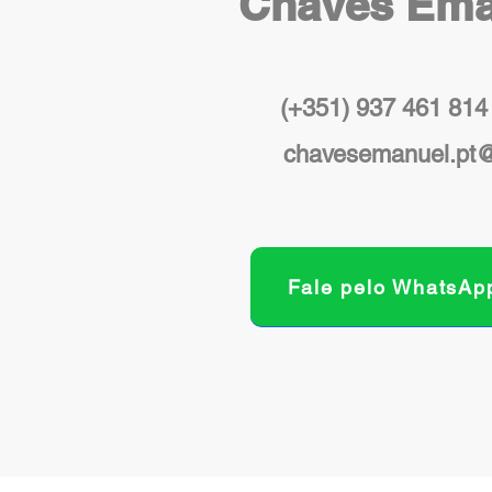
Chaves Ema
(+351) 937 461 814
chavesemanuel.pt
Fale pelo WhatsAp