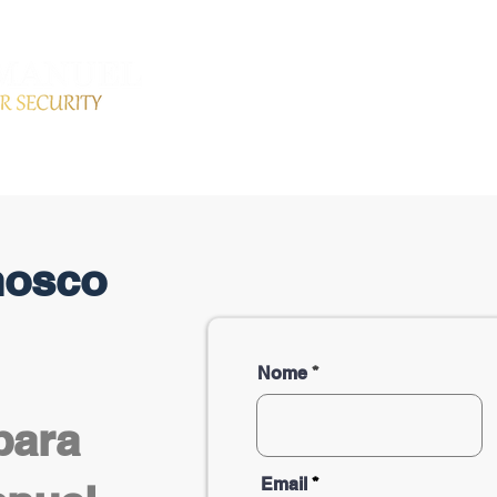
HOME
SERVIÇOS
PR
nosco
Nome
para
Email