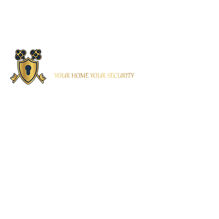
Contacto
(+351) 937 461 814
/ 914 925 576
chavesemanuel.pt@gmail.co
m
Lisboa - Benfica
Siga-nos nas redes sociais