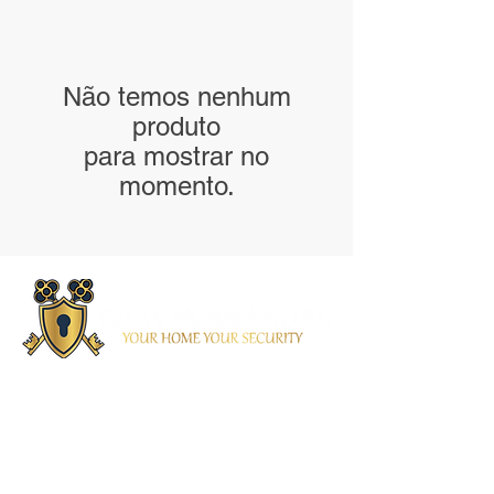
Não temos nenhum
produto
para mostrar no
momento.
Contacto
(+351) 937 461 814
/ 914 925 576
chavesemanuel.pt@gmail.co